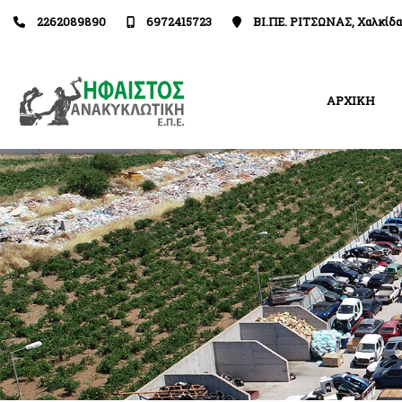
2262089890
6972415723
ΒΙ.ΠΕ. ΡΙΤΣΩΝΑΣ, Χαλκίδα
ΑΡΧΙΚΗ